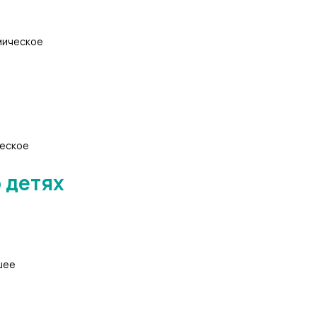
мическое
ческое
 детях
шее