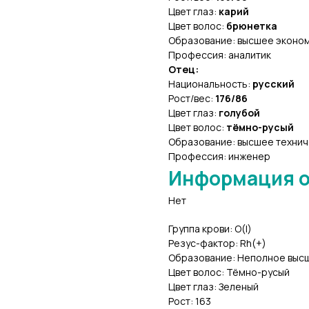
Цвет глаз:
карий
Цвет волос:
брюнетка
Образование: высшее эконо
Профессия: аналитик
Отец:
Национальность:
русский
Рост/вес:
176/86
Цвет глаз:
голубой
Цвет волос:
тёмно-русый
Образование: высшее техни
Профессия: инженер
Информация о
Нет
Группа крови: О(I)
Резус-фактор: Rh(+)
Образование: Неполное выс
Цвет волос: Тёмно-русый
Цвет глаз: Зеленый
Рост: 163