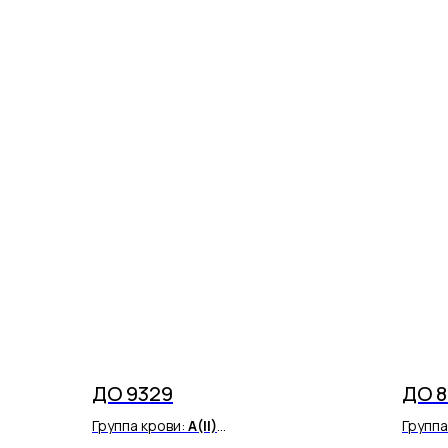
ДО 9329
ДО 
Группа крови:
A(II)
Группа
Резус фактор:
Rh(+)
Резус