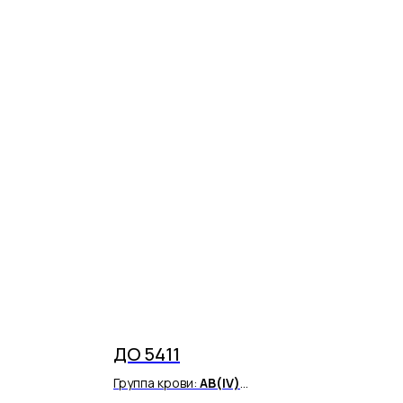
ДО 5411
Группа крови:
AВ(IV)
Резус фактор:
Rh(+)