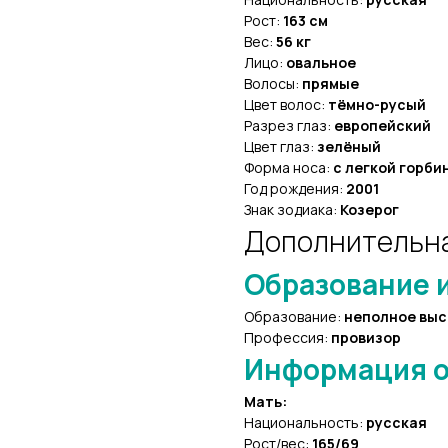
Рост:
163 см
Вес:
56 кг
Лицо:
овальное
Волосы:
прямые
Цвет волос:
тёмно-русый
Разрез глаз:
европейский
Цвет глаз:
зелёный
Форма носа:
с легкой горби
Год рождения:
2001
Знак зодиака:
Козерог
Дополнительн
Образование и
Образование:
неполное вы
Профессия:
провизор
Информация о
Мать:
Национальность:
русская
Рост/вес:
165/69