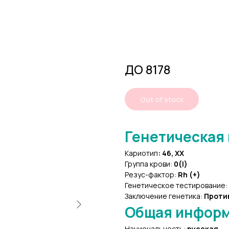
ДО 8178
Out of stock
Генетическая
Кариотип
:
46, XX
Группа крови:
0(I)
Резус-фактор:
Rh (+)
Генетическое тестирование:
Заключение генетика:
Проти
Общая инфор
Национальность:
русская