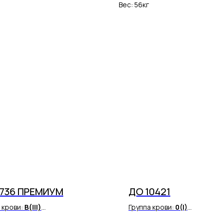
Вес: 56кг
8736 ПРЕМИУМ
ДО 10421
 крови:
В(III)
Группа крови:
0(I)
 фактор:
Rh(+)
Резус фактор:
Rh(+)