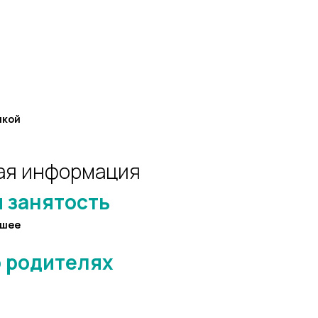
нкой
ая информация
 занятость
сшее
 родителях