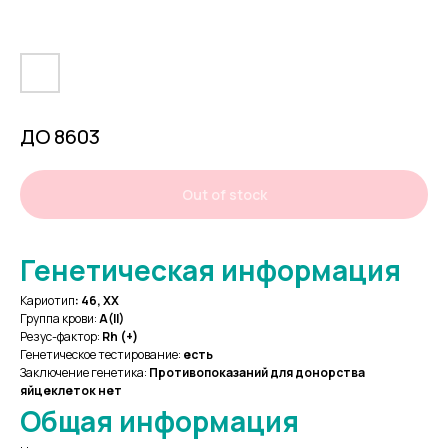
ДО 8603
Out of stock
Генетическая информация
Кариотип
:
46, XX
Группа крови:
A(II)
Резус-фактор:
Rh (+)
Генетическое тестирование:
есть
Заключение генетика:
Противопоказаний для донорства
яйцеклеток нет
Общая информация