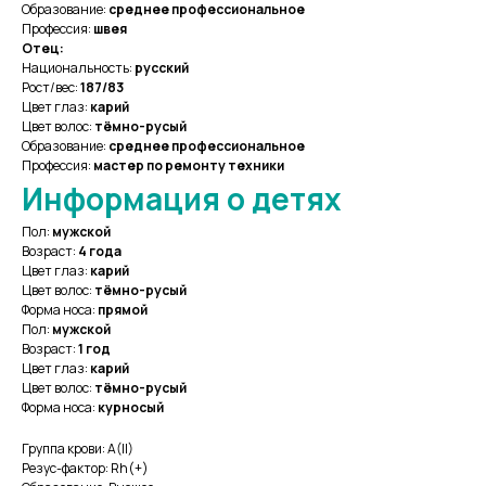
Образование:
среднее профессиональное
Профессия:
швея
Отец:
Национальность:
русский
Рост/вес:
187/83
Цвет глаз:
карий
Цвет волос:
тёмно-русый
Образование:
среднее профессиональное
Профессия:
мастер по ремонту техники
Информация о детях
Пол:
мужской
Возраст:
4 года
Цвет глаз:
карий
Цвет волос:
тёмно-русый
Форма носа:
прямой
Пол:
мужской
Возраст:
1 год
Цвет глаз:
карий
Цвет волос:
тёмно-русый
Форма носа:
курносый
Группа крови: A(II)
Резус-фактор: Rh(+)