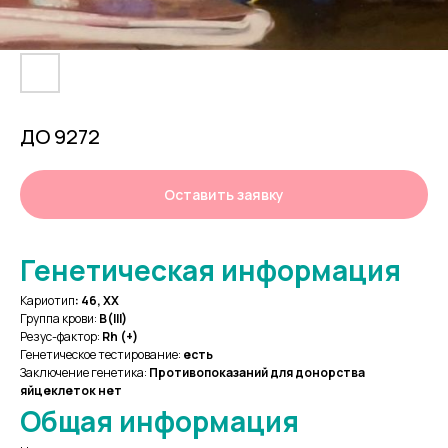
ДО 9272
Оставить заявку
Генетическая информация
Кариотип
:
46, XX
Группа крови:
В(III)
Резус-фактор:
Rh (+)
Генетическое тестирование:
есть
Заключение генетика:
Противопоказаний для донорства
яйцеклеток нет
Общая информация