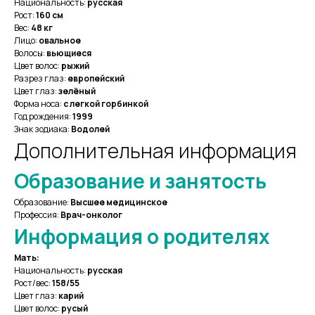
Национальность:
русская
Рост:
160 см
Вес:
48 кг
Лицо:
овальное
Волосы:
вьющиеся
Цвет волос:
рыжий
Разрез глаз:
европейский
Цвет глаз:
зелёный
Форма носа:
с легкой горбинкой
Год рождения:
1999
Знак зодиака:
Водолей
Дополнительная информация
Образование и занятость
Образование:
Высшее медицинское
Профессия:
Врач-онколог
Информация о родителях
Мать:
Национальность:
русская
Рост/вес:
158/55
Цвет глаз:
карий
Цвет волос:
русый