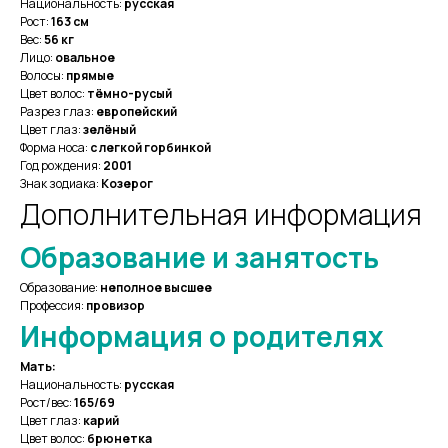
Национальность:
русская
Рост:
163 см
Вес:
56 кг
Лицо:
овальное
Волосы:
прямые
Цвет волос:
тёмно-русый
Разрез глаз:
европейский
Цвет глаз:
зелёный
Форма носа:
с легкой горбинкой
Год рождения:
2001
Знак зодиака:
Козерог
Дополнительная информация
Образование и занятость
Образование:
неполное высшее
Профессия:
провизор
Информация о родителях
Мать:
Национальность:
русская
Рост/вес:
165/69
Цвет глаз:
карий
Цвет волос:
брюнетка