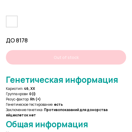
ДО 8178
Out of stock
Генетическая информация
Кариотип
:
46, XX
Группа крови:
0(I)
Резус-фактор:
Rh (+)
Генетическое тестирование:
есть
Заключение генетика:
Противопоказаний для донорства
яйцеклеток нет
Общая информация