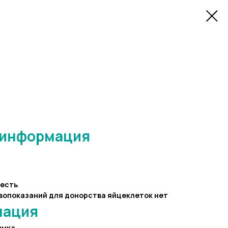
 информация
есть
вопоказаний для донорства яйцеклеток нет
мация
емка