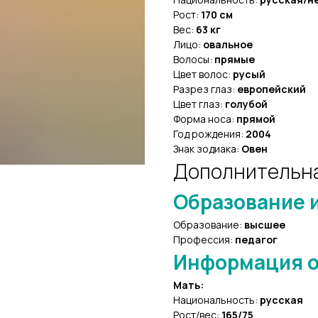
Рост:
170 см
Вес:
63 кг
Лицо:
овальное
Волосы:
прямые
Цвет волос:
русый
Разрез глаз:
европейский
Цвет глаз:
голубой
Форма носа:
прямой
Год рождения:
2004
Знак зодиака:
Овен
Дополнительн
Образование и
Образование:
высшее
Профессия:
педагог
Информация о
Мать:
Национальность:
русская
Рост/вес:
165/75