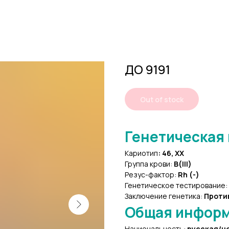
ДО 9191
Out of stock
Генетическая
Кариотип
:
46, XX
Группа крови:
В(III)
Резус-фактор:
Rh (-)
Генетическое тестирование:
Заключение генетика:
Проти
Общая инфор
Национальность:
русская/н