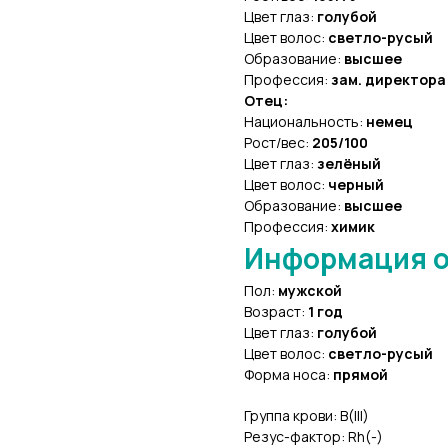
Цвет глаз:
голубой
Цвет волос:
светло-русый
Образование:
высшее
Профессия:
зам. директора
Отец:
Национальность:
немец
Рост/вес:
205/100
Цвет глаз:
зелёный
Цвет волос:
черный
Образование:
высшее
Профессия:
химик
Информация о
Пол:
мужской
Возраст:
1 год
Цвет глаз:
голубой
Цвет волос:
светло-русый
Форма носа:
прямой
Группа крови: В(III)
Резус-фактор: Rh(-)