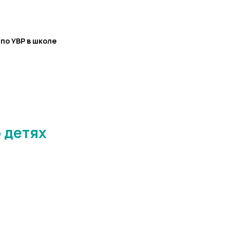
 по УВР в школе
 детях