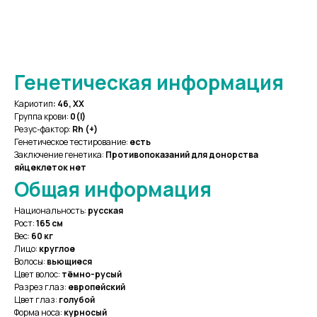
Оставить заявку
Генетическая информация
Кариотип
:
46, XX
Группа крови:
0
(I)
Резус-фактор:
Rh (+)
Генетическое тестирование:
есть
Заключение генетика:
Противопоказаний для донорства
яйцеклеток нет
Общая информация
Национальность:
русская
Рост:
165 см
Вес:
60 кг
Лицо:
круглое
Волосы:
вьющиеся
Цвет волос:
тёмно-русый
Разрез глаз:
европейский
Цвет глаз:
голубой
Форма носа:
курносый