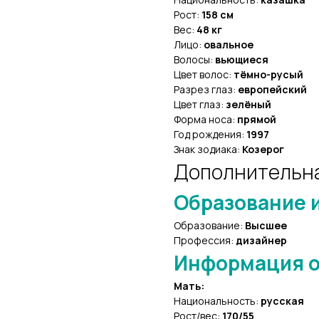
Рост:
158 см
Вес:
48 кг
Лицо:
овальное
Волосы:
вьющиеся
Цвет волос:
тёмно-русый
Разрез глаз:
европейский
Цвет глаз:
зелёный
Форма носа:
прямой
Год рождения:
1997
Знак зодиака:
Козерог
Дополнительн
Образование и
Образование:
Высшее
Профессия:
дизайнер
Информация о
Мать:
Национальность:
русская
Рост/вес:
170/55