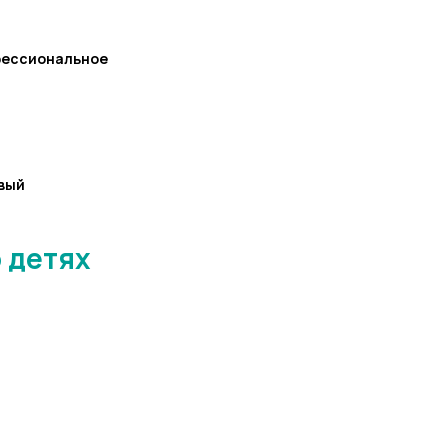
фессиональное
вый
 детях