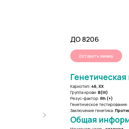
ДО 8206
Оставить заявку
Генетическая
Кариотип
:
46, XX
Группа крови:
В(III)
Резус-фактор:
Rh (+)
Генетическое тестирование:
Заключение генетика:
Проти
Общая инфор
Национальность:
казашка