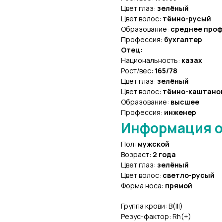
Цвет глаз:
зелёный
Цвет волос:
тёмно-русый
Образование:
среднее про
Профессия:
бухгалтер
Отец:
Национальность:
казах
Рост/вес:
165/78
Цвет глаз:
зелёный
Цвет волос:
тёмно-каштано
Образование:
высшее
Профессия:
инженер
Информация о
Пол:
мужской
Возраст:
2 года
Цвет глаз:
зелёный
Цвет волос:
светло-русый
Форма носа:
прямой
Группа крови: В(III)
Резус-фактор: Rh(+)