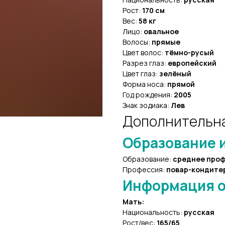
Рост:
170 см
Вес:
58 кг
Лицо:
овальное
Волосы:
прямые
Цвет волос:
тёмно-русый
Разрез глаз:
европейский
Цвет глаз:
зелёный
Форма носа:
прямой
Год рождения:
2005
Знак зодиака:
Лев
Дополнительн
Образование и
Образование:
среднее про
Профессия:
повар-кондите
Информация о
Мать:
Национальность:
русская
Рост/вес:
165/65