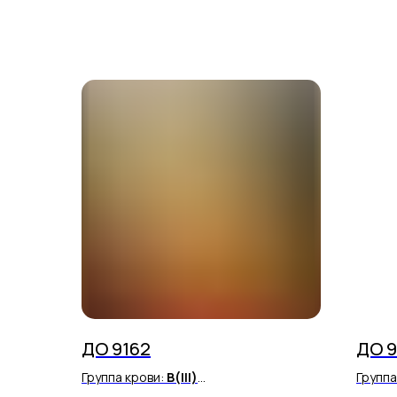
ДО 9162
ДО 9
Группа крови:
В(III)
Группа
Резус фактор:
Rh(-)
Резус