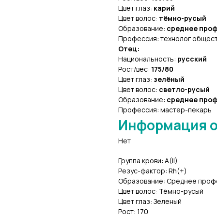
Цвет глаз:
карий
Цвет волос:
тёмно-русый
Образование:
среднее про
Профессия: технолог общест
Отец:
Национальность:
русский
Рост/вес:
175/80
Цвет глаз:
зелёный
Цвет волос:
светло-русый
Образование:
среднее про
Профессия: мастер-пекарь
Информация о
Нет
Группа крови: A(II)
Резус-фактор: Rh(+)
Образование: Среднее про
Цвет волос: Тёмно-русый
Цвет глаз: Зеленый
Рост: 170