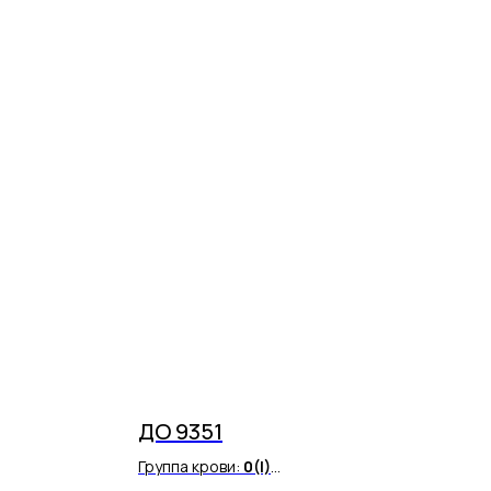
ДО 9351
Группа крови:
0
(I)
Резус фактор:
Rh(-)