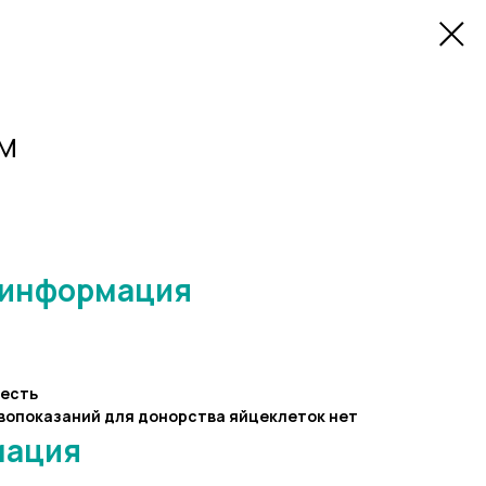
УМ
 информация
есть
вопоказаний для донорства яйцеклеток нет
мация