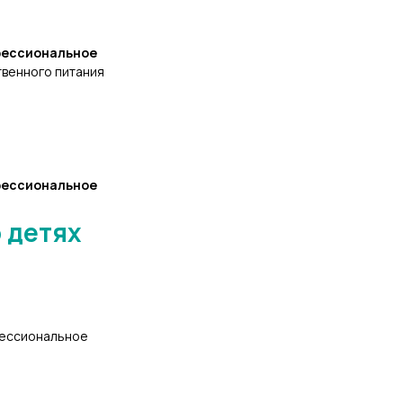
фессиональное
венного питания
фессиональное
 детях
фессиональное