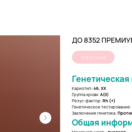
ДО 8352 ПРЕМИ
Out of stock
Генетическая
Кариотип
:
46, XX
Группа крови:
A(II)
Резус-фактор:
Rh (+)
Генетическое тестирование:
Заключение генетика:
Проти
Общая инфор
Национальность:
русская