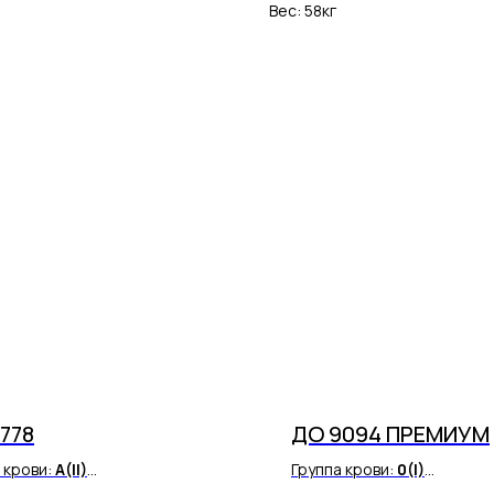
Вес: 58кг
778
ДО 9094 ПРЕМИУМ
 крови:
A(II)
Группа крови:
0(I)
 фактор:
Rh(-)
Резус фактор:
Rh(+)