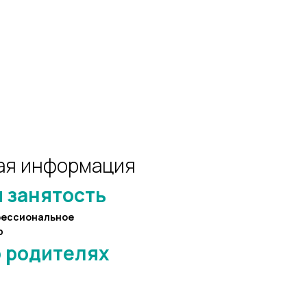
ая информация
 занятость
фессиональное
р
 родителях